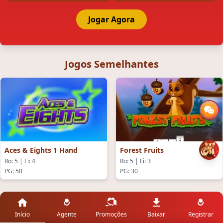
Jogar Agora
Jogos Semelhantes
Aces & Eights 1 Hand
Forest Fruits
Ro: 5 | Li: 4
Ro: 5 | Li: 3
PG: 50
PG: 30
Início
Agente
Promoções
Baixar
Registrar