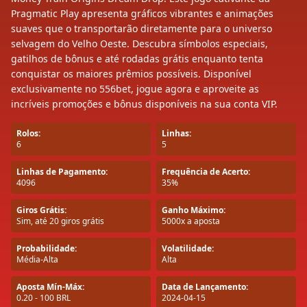
Pragmatic Play apresenta gráficos vibrantes e animações
suaves que o transportarão diretamente para o universo
selvagem do Velho Oeste. Descubra símbolos especiais,
gatilhos de bônus e até rodadas grátis enquanto tenta
conquistar os maiores prêmios possíveis. Disponível
exclusivamente no 556bet, jogue agora e aproveite as
incríveis promoções e bônus disponíveis na sua conta VIP.
Rolos:
Linhas:
6
5
Linhas de Pagamento:
Frequência de Acerto:
4096
35%
Giros Grátis:
Ganho Máximo:
Sim, até 20 giros grátis
5000x a aposta
Probabilidade:
Volatilidade:
Média-Alta
Alta
Aposta Mín-Máx:
Data de Lançamento:
0.20 - 100 BRL
2024-04-15